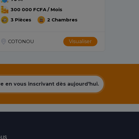
300 000 FCFA / Mois
3 P
3 Pièces
2 Chambres
COT
COTONOU
Visualiser
 en vous inscrivant dès aujourd'hui.
OUS