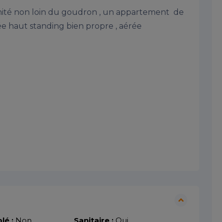
nité non loin du goudron , un appartement  de 
ée haut standing bien propre , aérée 

lé :
Non
Sanitaire :
Oui