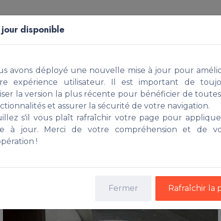
Acheter
Construire
Faire Gérer
Simuler
 jour disponible
blé, Akogbato, COTONOU
s avons déployé une nouvelle mise à jour pour améli
re expérience utilisateur. Il est important de touj
liser la version la plus récente pour bénéficier de toutes
ctionnalités et assurer la sécurité de votre navigation.
illez s'il vous plaît rafraîchir votre page pour applique
se à jour. Merci de votre compréhension et de vo
pération !
Fermer
Rafraîchir la