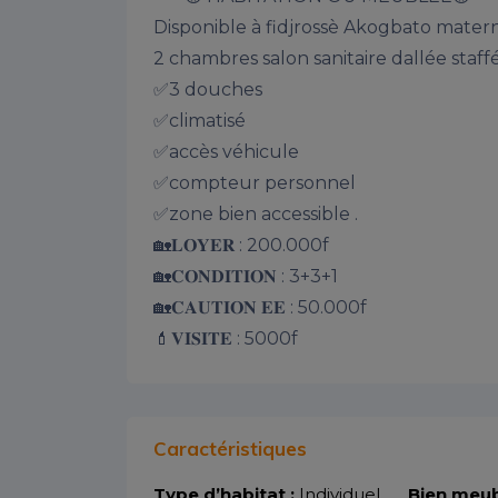
Disponible à fidjrossè Akogbato mater
2 chambres salon sanitaire dallée staff
✅3 douches

✅climatisé 

✅accès véhicule

✅compteur personnel   

✅zone bien accessible .

🏡𝐋𝐎𝐘𝐄𝐑 : 200.000f

🏡𝐂𝐎𝐍𝐃𝐈𝐓𝐈𝐎𝐍 : 3+3+1

🏡𝐂𝐀𝐔𝐓𝐈𝐎𝐍 𝐄𝐄 : 50.000f 

💄𝐕𝐈𝐒𝐈𝐓𝐄 : 5000f
Caractéristiques
Type d’habitat :
Individuel
Bien meub