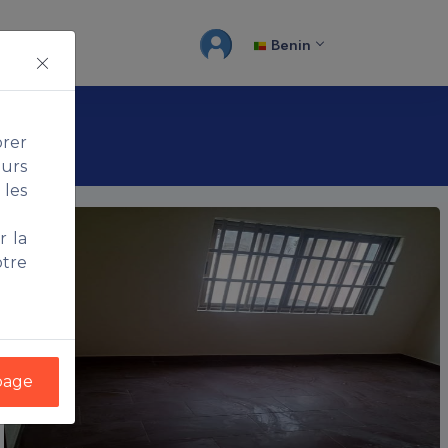
Benin
orer
ours
 les
r la
tre
 page