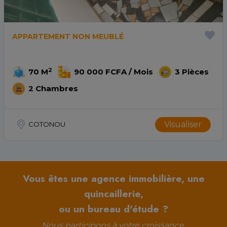
APPARTEMENT NON MEUBLÉ
2
70 M
90 000 FCFA / Mois
3 Pièces
2 Chambres
Visualiser
COTONOU
Vous êtes une agence immobilière, une
quincaillerie,
ou un bureau d'étude ?
Nous participons à votre croissance.