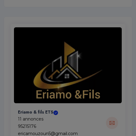
Eriamo & fils ETS
11 annonces
95215176
ericamouzoun5@gmail.com