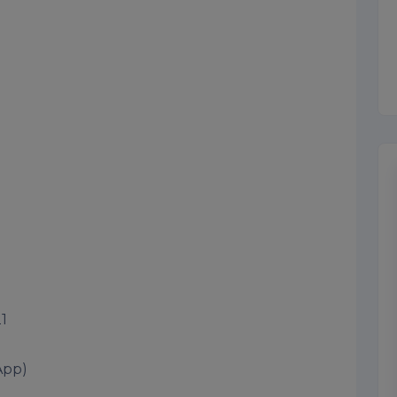


pp)  