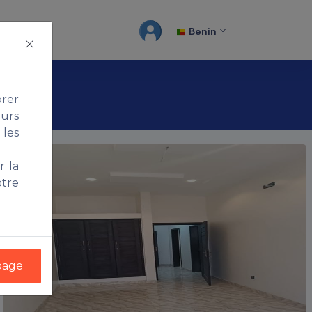
Benin
orer
ours
 les
r la
tre
 page