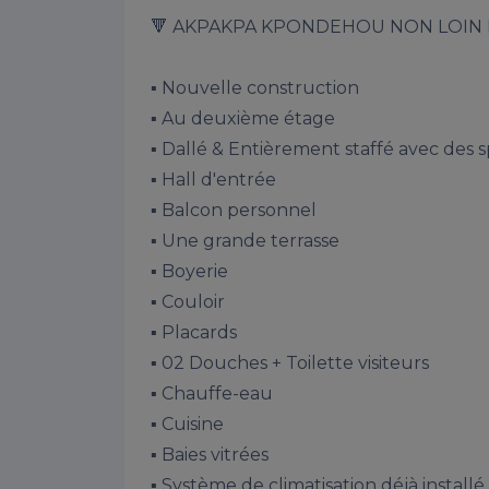
🔻 AKPAKPA KPONDEHOU NON LOIN D
▪️ Nouvelle construction

▪️ Au deuxième étage

▪️ Dallé & Entièrement staffé avec des 
▪️ Hall d'entrée

▪️ Balcon personnel

▪️ Une grande terrasse

▪️ Boyerie

▪️ Couloir

▪️ Placards

▪️ 02 Douches + Toilette visiteurs

▪️ Chauffe-eau

▪️ Cuisine

▪️ Baies vitrées

▪️ Système de climatisation déjà installé
