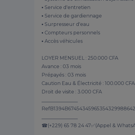
▪️ Service d'entretien

▪️ Service de gardiennage

▪️ Surpresseur d'eau

▪️ Compteurs personnels

▪️ Accès véhicules

LOYER MENSUEL : 250.000 CFA

Avance : 03 mois

Prépayés : 03 mois

Caution Eau & Électricité : 100.000 CFA

Droit de visite : 3.000 CFA

_______________ 

RefB1394B674543459653543299886421
_______________

☎(+229) 65 78 24 47✅(Appel & WhatsA