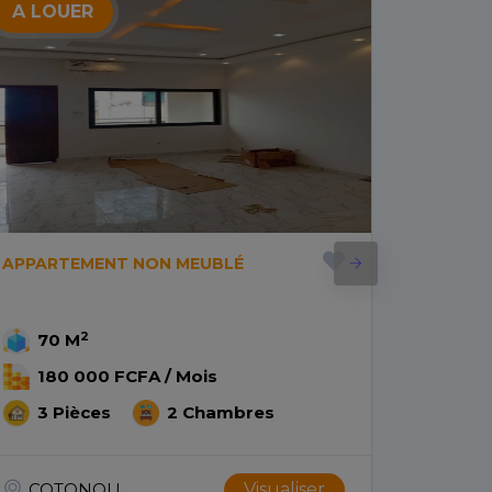
A LOUER
A LOU
APPARTEMENT NON MEUBLÉ
APPART
2
70 M
70 
180 000 FCFA / Mois
300
3 Pièces
2 Chambres
3 P
COTONOU
Visualiser
COT