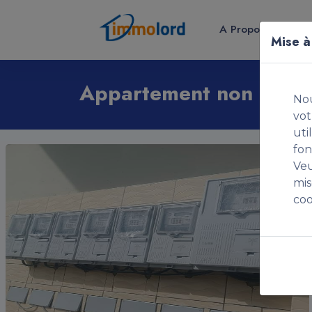
A Propos
Louer
Mise à
Appartement non meu
Nou
vot
uti
fon
Veu
mi
coo