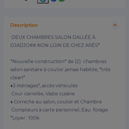
Description
 DEUX CHAMBRES SALON DALLÉE À 
DJADJO## NON LOIN DE CHEZ ARÈS*

*Nouvelle construction* de (2)  chambres 
salon sanitaire à couloir jamais habitée, *très 
clean*

♦️3 ménages*, accès véhicules 

 Cour carrelée, Vaste cuisine

♦️ Corniche au salon, couloir et Chambre

 Compteurs à carte personnel, Eau  forage

*Loyer : 100k
