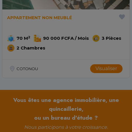
APPARTEMENT NON MEUBLÉ
2
70 M
90 000 FCFA / Mois
3 Pièces
2 Chambres
Visualiser
COTONOU
Vous êtes une agence immobilière, une
quincaillerie,
ou un bureau d'étude ?
Nous participons à votre croissance.