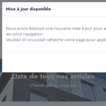
Mise à jour disponible
A Propos
Louer
Nous avons déployé une nouvelle mise à jour pour amél
Acheter
Construire
Faire Gérer
Simuler
de votre navigation.
Veuillez s'il vous plaît rafraîchir votre page pour ap
Benin
Liste de tous nos articles
Classée par > catégorie