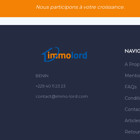
Nous participons à votre croissance.
NAVI
A Prop
Mentio
BENIN
+229 40 11 23 23
FAQs
contact@immo-lord.com
Condit
Contac
Article
Retour