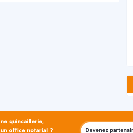
e quincaillerie,
un office notarial ?
Devenez partenaire