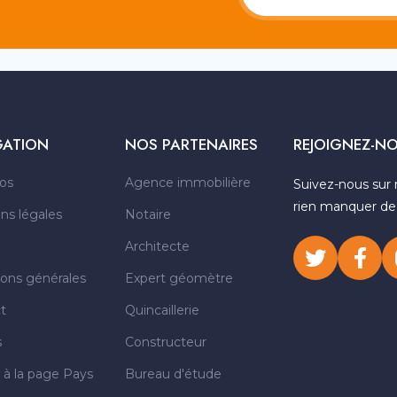
GATION
NOS PARTENAIRES
REJOIGNEZ-N
os
Agence immobilière
Suivez-nous sur 
rien manquer de n
ns légales
Notaire
Architecte
ions générales
Expert géomètre
t
Quincaillerie
s
Constructeur
 à la page Pays
Bureau d'étude