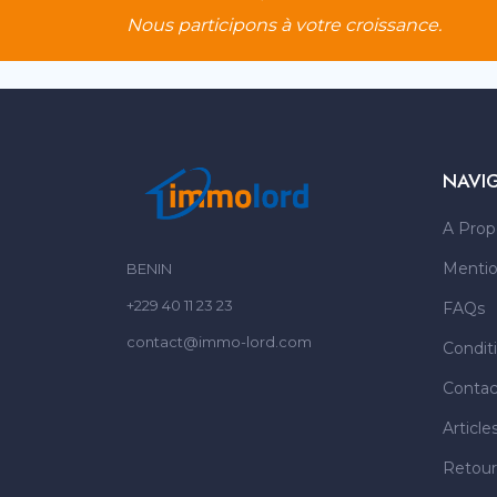
Nous participons à votre croissance.
NAVI
A Prop
Mentio
BENIN
+229 40 11 23 23
FAQs
contact@immo-lord.com
Condit
Contac
Article
Retour