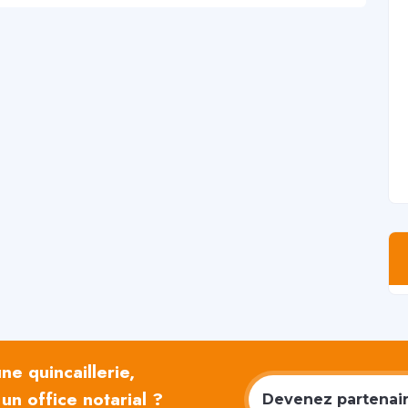
e quincaillerie,
un office notarial ?
Devenez partenaire